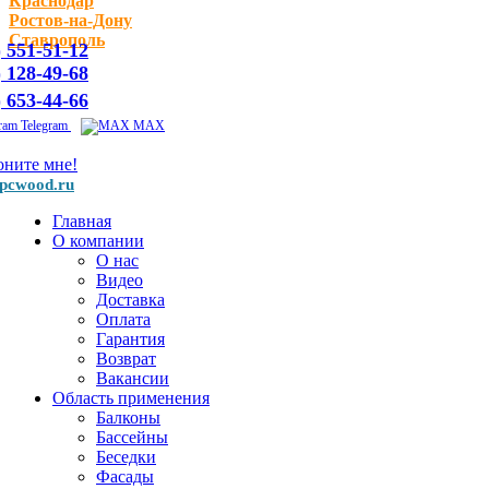
Краснодар
Ростов-на-Дону
Ставрополь
) 551-51-12
) 128-49-68
) 653-44-66
Telegram
MAX
оните мне!
pcwood.ru
Главная
О компании
О нас
Видео
Доставка
Оплата
Гарантия
Возврат
Вакансии
Область применения
Балконы
Бассейны
Беседки
Фасады