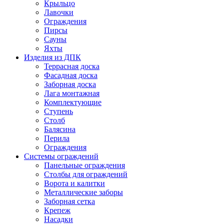
Крыльцо
Лавочки
Ограждения
Пирсы
Сауны
Яхты
Изделия из ДПК
Террасная доска
Фасадная доска
Заборная доска
Лага монтажная
Комплектующие
Ступень
Столб
Балясина
Перила
Ограждения
Системы ограждений
Панельные ограждения
Столбы для ограждений
Ворота и калитки
Металлические заборы
Заборная сетка
Крепеж
Насадки