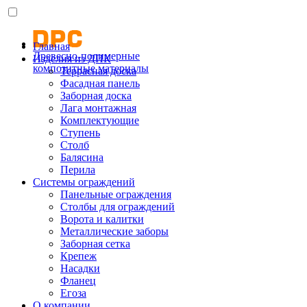
Главная
Древесно-полимерные
Изделия из ДПК
композитные материалы
Террасная доска
Фасадная панель
Заборная доска
Лага монтажная
Комплектующие
Ступень
Столб
Балясина
Перила
Системы ограждений
Панельные ограждения
Столбы для ограждений
Ворота и калитки
Металлические заборы
Заборная сетка
Крепеж
Насадки
Фланец
Егоза
О компании