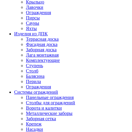
Крыльцо
Лавочки
Ограждения
Пирсы
Сауны
Яхты
Изделия из ДПК
Террасная доска
Фасадная доска
Заборная доска
Лага монтажная
Комплектующие
Ступень
Столб
Балясина
Перила
Ограждения
Системы ограждений
Панельные ограждения
Столбы для ограждений
Ворота и калитки
Металлические заборы
Заборная сетка
Крепеж
Насадки