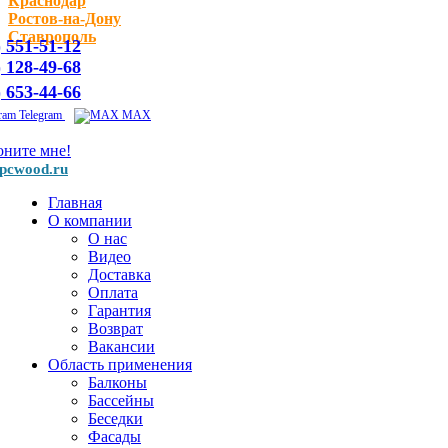
Краснодар
Ростов-на-Дону
Ставрополь
) 551-51-12
) 128-49-68
) 653-44-66
Telegram
MAX
оните мне!
pcwood.ru
Главная
О компании
О нас
Видео
Доставка
Оплата
Гарантия
Возврат
Вакансии
Область применения
Балконы
Бассейны
Беседки
Фасады