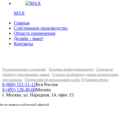
MAX
Главная
Собственное производство
Область применения
Дизайн - макет
Контакты
Пользовательское соглашение
Политика конфиденциальности
Согласие на
обработку персональных данных
Согласие на обработку данных метрическими
программами
Уведомление об использовании cookie
Публичная оферта
8 (800) 551-51-12
Вся Россия
8 (495) 128-49-68
Москва
г. Москва, ул. Народная, 14, офис 15
те не является публичной офертой.