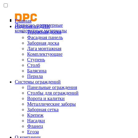
Главная
Древесно-полимерные
Изделия из ДПК
композитные материалы
Террасная доска
Фасадная панель
Заборная доска
Лага монтажная
Комплектующие
Ступень
Столб
Балясина
Перила
Системы ограждений
Панельные ограждения
Столбы для ограждений
Ворота и калитки
Металлические заборы
Заборная сетка
Крепеж
Насадки
Фланец
Егоза
О компании