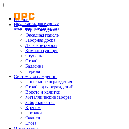
Главная
Древесно-полимерные
Изделия из ДПК
композитные материалы
Террасная доска
Фасадная панель
Заборная доска
Лага монтажная
Комплектующие
Ступень
Столб
Балясина
Перила
Системы ограждений
Панельные ограждения
Столбы для ограждений
Ворота и калитки
Металлические заборы
Заборная сетка
Крепеж
Насадки
Фланец
Егоза
О компании