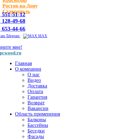
Краснодар
Ростов-на-Дону
Ставрополь
) 551-51-12
) 128-49-68
) 653-44-66
Telegram
MAX
оните мне!
pcwood.ru
Главная
О компании
О нас
Видео
Доставка
Оплата
Гарантия
Возврат
Вакансии
Область применения
Балконы
Бассейны
Беседки
Фасады