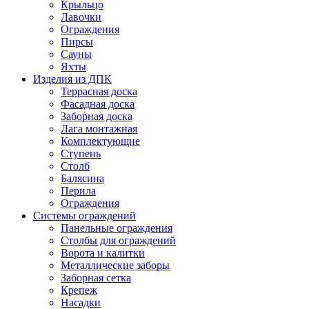
Крыльцо
Лавочки
Ограждения
Пирсы
Сауны
Яхты
Изделия из ДПК
Террасная доска
Фасадная доска
Заборная доска
Лага монтажная
Комплектующие
Ступень
Столб
Балясина
Перила
Ограждения
Системы ограждений
Панельные ограждения
Столбы для ограждений
Ворота и калитки
Металлические заборы
Заборная сетка
Крепеж
Насадки