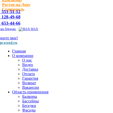
Краснодар
Ростов-на-Дону
Ставрополь
) 551-51-12
) 128-49-68
) 653-44-66
Telegram
MAX
оните мне!
pcwood.ru
Главная
О компании
О нас
Видео
Доставка
Оплата
Гарантия
Возврат
Вакансии
Область применения
Балконы
Бассейны
Беседки
Фасады