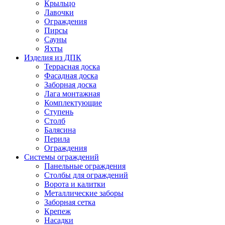
Крыльцо
Лавочки
Ограждения
Пирсы
Сауны
Яхты
Изделия из ДПК
Террасная доска
Фасадная доска
Заборная доска
Лага монтажная
Комплектующие
Ступень
Столб
Балясина
Перила
Ограждения
Системы ограждений
Панельные ограждения
Столбы для ограждений
Ворота и калитки
Металлические заборы
Заборная сетка
Крепеж
Насадки