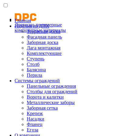
Главная
Древесно-полимерные
Изделия из ДПК
композитные материалы
Террасная доска
Фасадная панель
Заборная доска
Лага монтажная
Комплектующие
Ступень
Столб
Балясина
Перила
Системы ограждений
Панельные ограждения
Столбы для ограждений
Ворота и калитки
Металлические заборы
Заборная сетка
Крепеж
Насадки
Фланец
Егоза
О компании