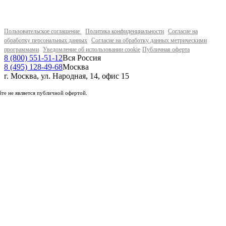
Пользовательское соглашение
Политика конфиденциальности
Согласие на
обработку персональных данных
Согласие на обработку данных метрическими
программами
Уведомление об использовании cookie
Публичная оферта
8 (800) 551-51-12
Вся Россия
8 (495) 128-49-68
Москва
г. Москва, ул. Народная, 14, офис 15
те не является публичной офертой.