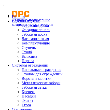
Главная
Древесно-полимерные
Изделия из ДПК
композитные материалы
Террасная доска
Фасадная панель
Заборная доска
Лага монтажная
Комплектующие
Ступень
Столб
Балясина
Перила
Системы ограждений
Панельные ограждения
Столбы для ограждений
Ворота и калитки
Металлические заборы
Заборная сетка
Крепеж
Насадки
Фланец
Егоза
О компании