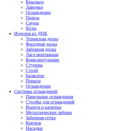
Крыльцо
Лавочки
Ограждения
Пирсы
Сауны
Яхты
Изделия из ДПК
Террасная доска
Фасадная доска
Заборная доска
Лага монтажная
Комплектующие
Ступень
Столб
Балясина
Перила
Ограждения
Системы ограждений
Панельные ограждения
Столбы для ограждений
Ворота и калитки
Металлические заборы
Заборная сетка
Крепеж
Насадки