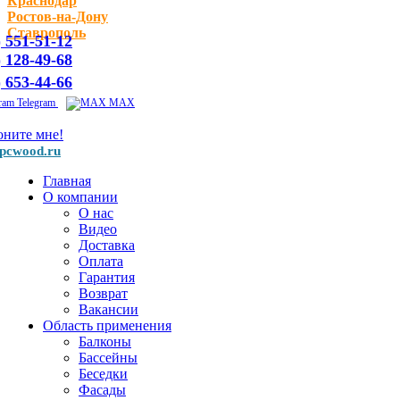
Краснодар
Ростов-на-Дону
Ставрополь
) 551-51-12
) 128-49-68
) 653-44-66
Telegram
MAX
оните мне!
pcwood.ru
Главная
О компании
О нас
Видео
Доставка
Оплата
Гарантия
Возврат
Вакансии
Область применения
Балконы
Бассейны
Беседки
Фасады