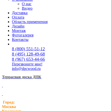
О нас
Видео
Доставка
Оплата
Область применения
Дизайн
Монтаж
Фотогалерея
Контакты
8 (800) 551-51-12
8 (495) 128-49-68
8 (967) 653-44-66
Перезвоните мне!
info@dpcwood.ru
Террасная доска ДПК
Город:
Москва