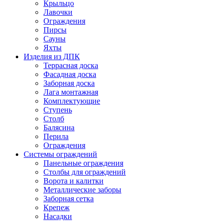
Крыльцо
Лавочки
Ограждения
Пирсы
Сауны
Яхты
Изделия из ДПК
Террасная доска
Фасадная доска
Заборная доска
Лага монтажная
Комплектующие
Ступень
Столб
Балясина
Перила
Ограждения
Системы ограждений
Панельные ограждения
Столбы для ограждений
Ворота и калитки
Металлические заборы
Заборная сетка
Крепеж
Насадки