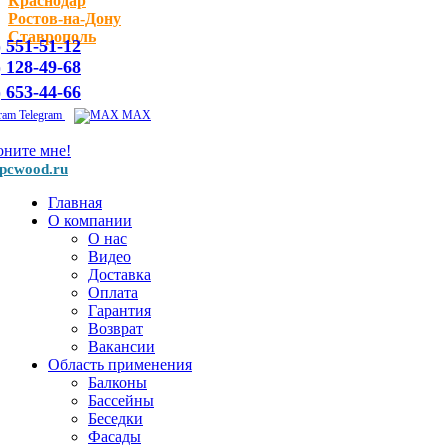
Краснодар
Ростов-на-Дону
Ставрополь
) 551-51-12
) 128-49-68
) 653-44-66
Telegram
MAX
оните мне!
pcwood.ru
Главная
О компании
О нас
Видео
Доставка
Оплата
Гарантия
Возврат
Вакансии
Область применения
Балконы
Бассейны
Беседки
Фасады