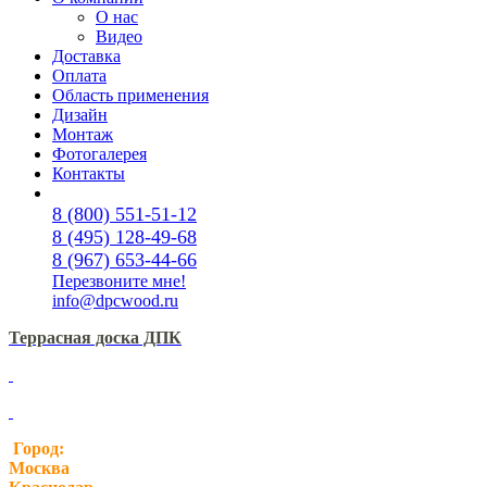
О нас
Видео
Доставка
Оплата
Область применения
Дизайн
Монтаж
Фотогалерея
Контакты
8 (800) 551-51-12
8 (495) 128-49-68
8 (967) 653-44-66
Перезвоните мне!
info@dpcwood.ru
Террасная доска ДПК
Город:
Москва