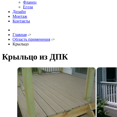
Фланец
Егоза
Дизайн
Монтаж
Контакты
Главная
->
Область применения
->
Крыльцо
Крыльцо из ДПК