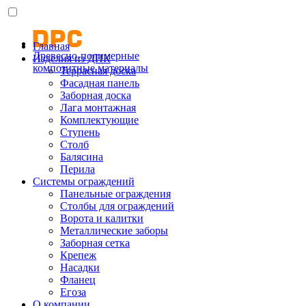
Главная
Древесно-полимерные
Изделия из ДПК
композитные материалы
Террасная доска
Фасадная панель
Заборная доска
Лага монтажная
Комплектующие
Ступень
Столб
Балясина
Перила
Системы ограждений
Панельные ограждения
Столбы для ограждений
Ворота и калитки
Металлические заборы
Заборная сетка
Крепеж
Насадки
Фланец
Егоза
О компании