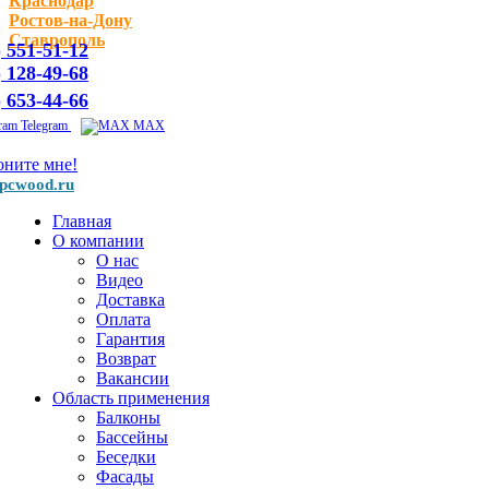
Краснодар
Ростов-на-Дону
Ставрополь
) 551-51-12
) 128-49-68
) 653-44-66
Telegram
MAX
оните мне!
pcwood.ru
Главная
О компании
О нас
Видео
Доставка
Оплата
Гарантия
Возврат
Вакансии
Область применения
Балконы
Бассейны
Беседки
Фасады