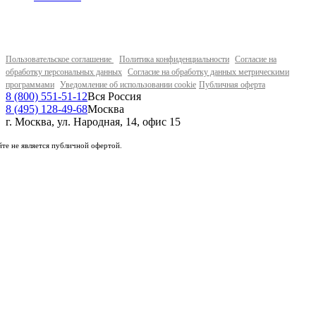
Пользовательское соглашение
Политика конфиденциальности
Согласие на
обработку персональных данных
Согласие на обработку данных метрическими
программами
Уведомление об использовании cookie
Публичная оферта
8 (800) 551-51-12
Вся Россия
8 (495) 128-49-68
Москва
г. Москва, ул. Народная, 14, офис 15
те не является публичной офертой.