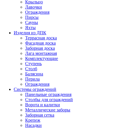
Крыльцо
Лавочки
Ограждения
Пирсы
Сауны
Яхты
Изделия из ДПК
Террасная доска
Фасадная доска
Заборная доска
Лага монтажная
Комплектующие
Ступень
Столб
Балясина
Перила
Ограждения
Системы ограждений
Панельные ограждения
Столбы для ограждений
Ворота и калитки
Металлические заборы
Заборная сетка
Крепеж
Насадки