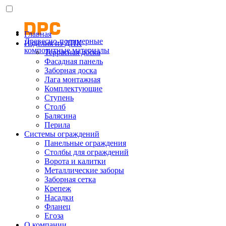
Главная
Древесно-полимерные
Изделия из ДПК
композитные материалы
Террасная доска
Фасадная панель
Заборная доска
Лага монтажная
Комплектующие
Ступень
Столб
Балясина
Перила
Системы ограждений
Панельные ограждения
Столбы для ограждений
Ворота и калитки
Металлические заборы
Заборная сетка
Крепеж
Насадки
Фланец
Егоза
О компании