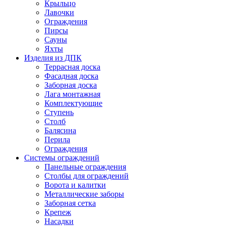
Крыльцо
Лавочки
Ограждения
Пирсы
Сауны
Яхты
Изделия из ДПК
Террасная доска
Фасадная доска
Заборная доска
Лага монтажная
Комплектующие
Ступень
Столб
Балясина
Перила
Ограждения
Системы ограждений
Панельные ограждения
Столбы для ограждений
Ворота и калитки
Металлические заборы
Заборная сетка
Крепеж
Насадки