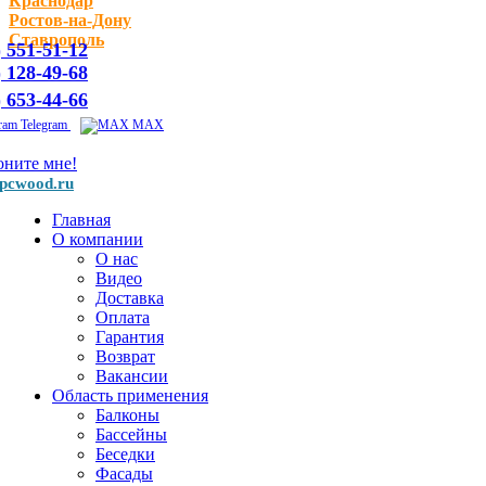
Краснодар
Ростов-на-Дону
Ставрополь
) 551-51-12
) 128-49-68
) 653-44-66
Telegram
MAX
оните мне!
pcwood.ru
Главная
О компании
О нас
Видео
Доставка
Оплата
Гарантия
Возврат
Вакансии
Область применения
Балконы
Бассейны
Беседки
Фасады