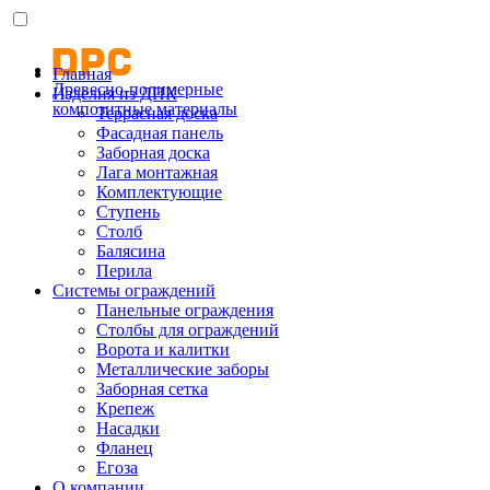
Главная
Древесно-полимерные
Изделия из ДПК
композитные материалы
Террасная доска
Фасадная панель
Заборная доска
Лага монтажная
Комплектующие
Ступень
Столб
Балясина
Перила
Системы ограждений
Панельные ограждения
Столбы для ограждений
Ворота и калитки
Металлические заборы
Заборная сетка
Крепеж
Насадки
Фланец
Егоза
О компании