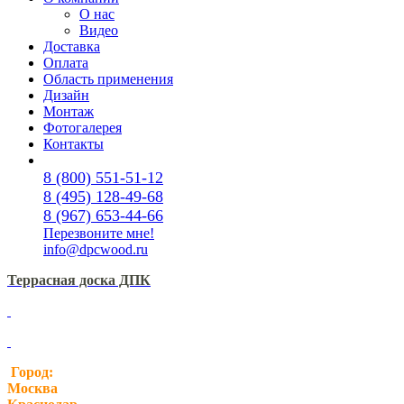
О нас
Видео
Доставка
Оплата
Область применения
Дизайн
Монтаж
Фотогалерея
Контакты
8 (800) 551-51-12
8 (495) 128-49-68
8 (967) 653-44-66
Перезвоните мне!
info@dpcwood.ru
Террасная доска ДПК
Город:
Москва