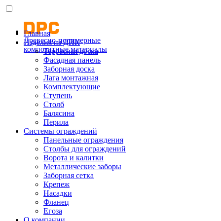
Главная
Древесно-полимерные
Изделия из ДПК
композитные материалы
Террасная доска
Фасадная панель
Заборная доска
Лага монтажная
Комплектующие
Ступень
Столб
Балясина
Перила
Системы ограждений
Панельные ограждения
Столбы для ограждений
Ворота и калитки
Металлические заборы
Заборная сетка
Крепеж
Насадки
Фланец
Егоза
О компании