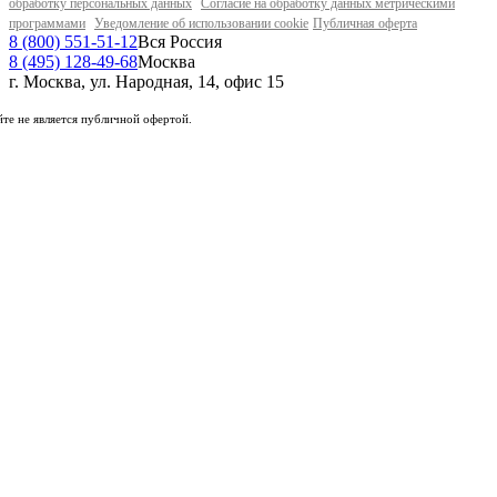
обработку персональных данных
Согласие на обработку данных метрическими
программами
Уведомление об использовании cookie
Публичная оферта
8 (800) 551-51-12
Вся Россия
8 (495) 128-49-68
Москва
г. Москва, ул. Народная, 14, офис 15
те не является публичной офертой.