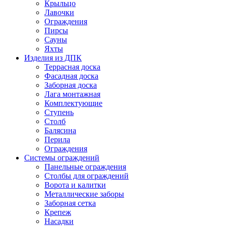
Крыльцо
Лавочки
Ограждения
Пирсы
Сауны
Яхты
Изделия из ДПК
Террасная доска
Фасадная доска
Заборная доска
Лага монтажная
Комплектующие
Ступень
Столб
Балясина
Перила
Ограждения
Системы ограждений
Панельные ограждения
Столбы для ограждений
Ворота и калитки
Металлические заборы
Заборная сетка
Крепеж
Насадки