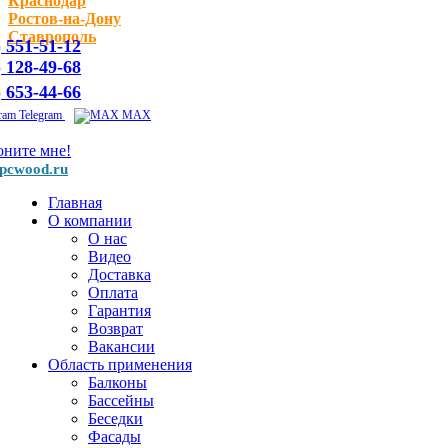
Краснодар
Ростов-на-Дону
Ставрополь
) 551-51-12
) 128-49-68
) 653-44-66
Telegram
MAX
оните мне!
pcwood.ru
Главная
О компании
О нас
Видео
Доставка
Оплата
Гарантия
Возврат
Вакансии
Область применения
Балконы
Бассейны
Беседки
Фасады