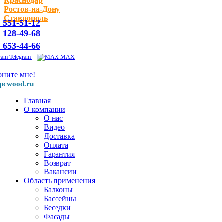
Краснодар
Ростов-на-Дону
Ставрополь
) 551-51-12
) 128-49-68
) 653-44-66
Telegram
MAX
оните мне!
pcwood.ru
Главная
О компании
О нас
Видео
Доставка
Оплата
Гарантия
Возврат
Вакансии
Область применения
Балконы
Бассейны
Беседки
Фасады