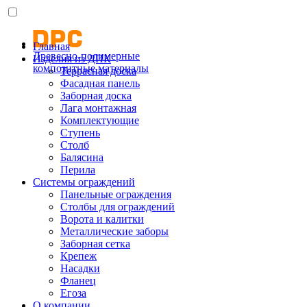
Главная
Древесно-полимерные
Изделия из ДПК
композитные материалы
Террасная доска
Фасадная панель
Заборная доска
Лага монтажная
Комплектующие
Ступень
Столб
Балясина
Перила
Системы ограждений
Панельные ограждения
Столбы для ограждений
Ворота и калитки
Металлические заборы
Заборная сетка
Крепеж
Насадки
Фланец
Егоза
О компании