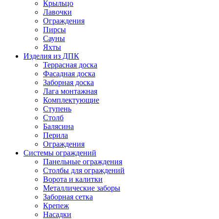
Крыльцо
Лавочки
Ограждения
Пирсы
Сауны
Яхты
Изделия из ДПК
Террасная доска
Фасадная доска
Заборная доска
Лага монтажная
Комплектующие
Ступень
Столб
Балясина
Перила
Ограждения
Системы ограждений
Панельные ограждения
Столбы для ограждений
Ворота и калитки
Металлические заборы
Заборная сетка
Крепеж
Насадки