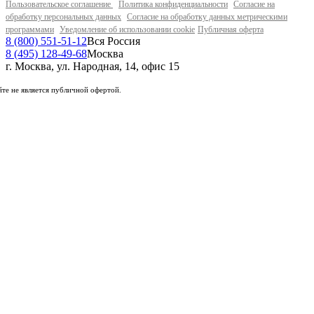
Пользовательское соглашение
Политика конфиденциальности
Согласие на
обработку персональных данных
Согласие на обработку данных метрическими
программами
Уведомление об использовании cookie
Публичная оферта
8 (800) 551-51-12
Вся Россия
8 (495) 128-49-68
Москва
г. Москва, ул. Народная, 14, офис 15
те не является публичной офертой.