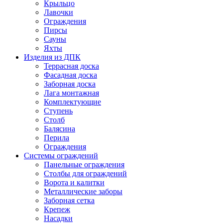
Крыльцо
Лавочки
Ограждения
Пирсы
Сауны
Яхты
Изделия из ДПК
Террасная доска
Фасадная доска
Заборная доска
Лага монтажная
Комплектующие
Ступень
Столб
Балясина
Перила
Ограждения
Системы ограждений
Панельные ограждения
Столбы для ограждений
Ворота и калитки
Металлические заборы
Заборная сетка
Крепеж
Насадки