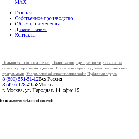
MAX
Главная
Собственное производство
Область применения
Дизайн - макет
Контакты
Пользовательское соглашение
Политика конфиденциальности
Согласие на
обработку персональных данных
Согласие на обработку данных метрическими
программами
Уведомление об использовании cookie
Публичная оферта
8 (800) 551-51-12
Вся Россия
8 (495) 128-49-68
Москва
г. Москва, ул. Народная, 14, офис 15
те не является публичной офертой.