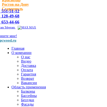
Краснодар
Ростов-на-Дону
Ставрополь
) 551-51-12
) 128-49-68
) 653-44-66
Telegram
MAX
оните мне!
pcwood.ru
Главная
О компании
О нас
Видео
Доставка
Оплата
Гарантия
Возврат
Вакансии
Область применения
Балконы
Бассейны
Беседки
Фасады