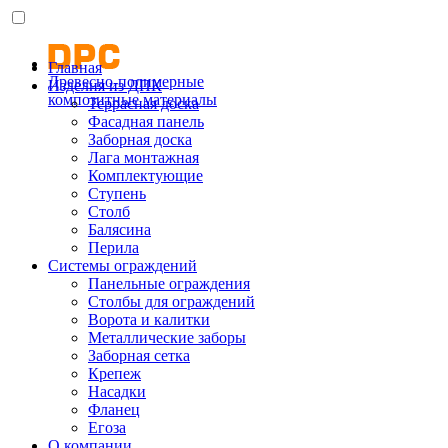
Главная
Древесно-полимерные
Изделия из ДПК
композитные материалы
Террасная доска
Фасадная панель
Заборная доска
Лага монтажная
Комплектующие
Ступень
Столб
Балясина
Перила
Системы ограждений
Панельные ограждения
Столбы для ограждений
Ворота и калитки
Металлические заборы
Заборная сетка
Крепеж
Насадки
Фланец
Егоза
О компании