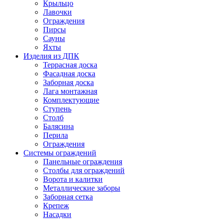
Крыльцо
Лавочки
Ограждения
Пирсы
Сауны
Яхты
Изделия из ДПК
Террасная доска
Фасадная доска
Заборная доска
Лага монтажная
Комплектующие
Ступень
Столб
Балясина
Перила
Ограждения
Системы ограждений
Панельные ограждения
Столбы для ограждений
Ворота и калитки
Металлические заборы
Заборная сетка
Крепеж
Насадки