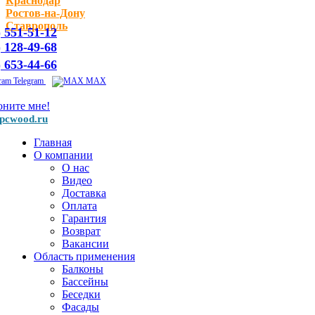
Краснодар
Ростов-на-Дону
Ставрополь
) 551-51-12
) 128-49-68
) 653-44-66
Telegram
MAX
оните мне!
pcwood.ru
Главная
О компании
О нас
Видео
Доставка
Оплата
Гарантия
Возврат
Вакансии
Область применения
Балконы
Бассейны
Беседки
Фасады