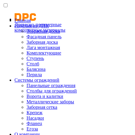
Главная
Древесно-полимерные
Изделия из ДПК
композитные материалы
Террасная доска
Фасадная панель
Заборная доска
Лага монтажная
Комплектующие
Ступень
Столб
Балясина
Перила
Системы ограждений
Панельные ограждения
Столбы для ограждений
Ворота и калитки
Металлические заборы
Заборная сетка
Крепеж
Насадки
Фланец
Егоза
О компании