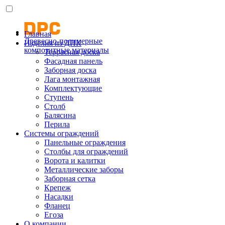
Главная
Древесно-полимерные
Изделия из ДПК
композитные материалы
Террасная доска
Фасадная панель
Заборная доска
Лага монтажная
Комплектующие
Ступень
Столб
Балясина
Перила
Системы ограждений
Панельные ограждения
Столбы для ограждений
Ворота и калитки
Металлические заборы
Заборная сетка
Крепеж
Насадки
Фланец
Егоза
О компании