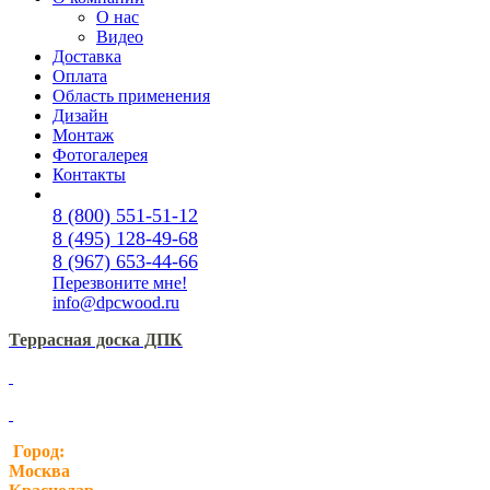
О нас
Видео
Доставка
Оплата
Область применения
Дизайн
Монтаж
Фотогалерея
Контакты
8 (800) 551-51-12
8 (495) 128-49-68
8 (967) 653-44-66
Перезвоните мне!
info@dpcwood.ru
Террасная доска ДПК
Город:
Москва