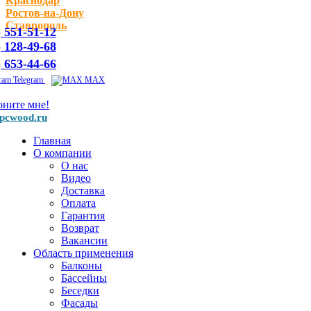
Краснодар
Ростов-на-Дону
Ставрополь
) 551-51-12
) 128-49-68
) 653-44-66
Telegram
MAX
оните мне!
pcwood.ru
Главная
О компании
О нас
Видео
Доставка
Оплата
Гарантия
Возврат
Вакансии
Область применения
Балконы
Бассейны
Беседки
Фасады