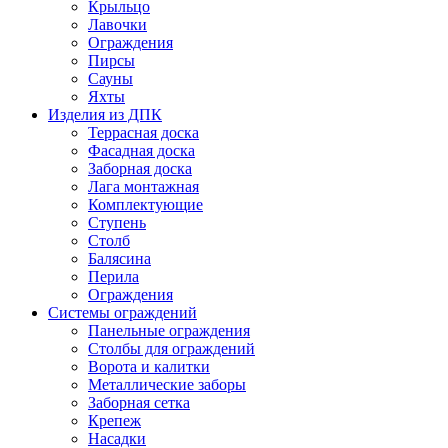
Крыльцо
Лавочки
Ограждения
Пирсы
Сауны
Яхты
Изделия из ДПК
Террасная доска
Фасадная доска
Заборная доска
Лага монтажная
Комплектующие
Ступень
Столб
Балясина
Перила
Ограждения
Системы ограждений
Панельные ограждения
Столбы для ограждений
Ворота и калитки
Металлические заборы
Заборная сетка
Крепеж
Насадки