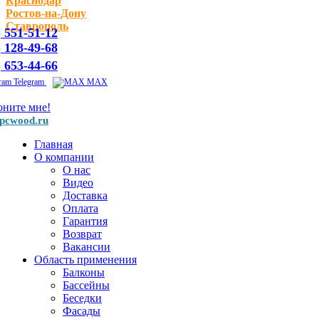
Краснодар
Ростов-на-Дону
Ставрополь
) 551-51-12
) 128-49-68
) 653-44-66
Telegram
MAX
оните мне!
pcwood.ru
Главная
О компании
О нас
Видео
Доставка
Оплата
Гарантия
Возврат
Вакансии
Область применения
Балконы
Бассейны
Беседки
Фасады