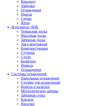
Крыльцо
Лавочки
Ограждения
Пирсы
Сауны
Яхты
Изделия из ДПК
Террасная доска
Фасадная доска
Заборная доска
Лага монтажная
Комплектующие
Ступень
Столб
Балясина
Перила
Ограждения
Системы ограждений
Панельные ограждения
Столбы для ограждений
Ворота и калитки
Металлические заборы
Заборная сетка
Крепеж
Насадки