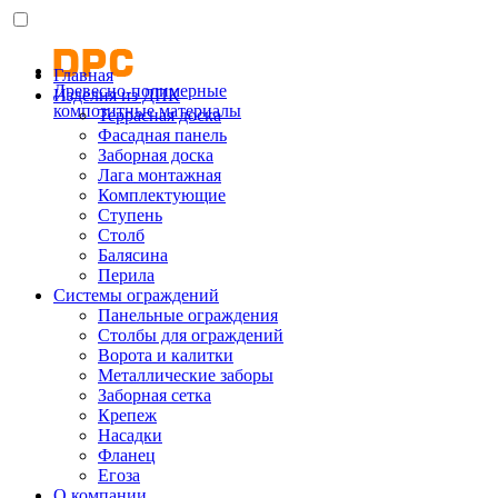
Главная
Древесно-полимерные
Изделия из ДПК
композитные материалы
Террасная доска
Фасадная панель
Заборная доска
Лага монтажная
Комплектующие
Ступень
Столб
Балясина
Перила
Системы ограждений
Панельные ограждения
Столбы для ограждений
Ворота и калитки
Металлические заборы
Заборная сетка
Крепеж
Насадки
Фланец
Егоза
О компании