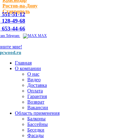
Краснодар
Ростов-на-Дону
Ставрополь
) 551-51-12
) 128-49-68
) 653-44-66
Telegram
MAX
оните мне!
pcwood.ru
Главная
О компании
О нас
Видео
Доставка
Оплата
Гарантия
Возврат
Вакансии
Область применения
Балконы
Бассейны
Беседки
Фасады