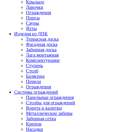
Крыльцо
Лавочки
Ограждения
Пирсы
Сауны
Яхты
Изделия из ДПК
Террасная доска
Фасадная доска
Заборная доска
Лага монтажная
Комплектующие
Ступень
Столб
Балясина
Перила
Ограждения
Системы ограждений
Панельные ограждения
Столбы для ограждений
Ворота и калитки
Металлические заборы
Заборная сетка
Крепеж
Насадки