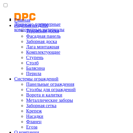
Главная
Древесно-полимерные
Изделия из ДПК
композитные материалы
Террасная доска
Фасадная панель
Заборная доска
Лага монтажная
Комплектующие
Ступень
Столб
Балясина
Перила
Системы ограждений
Панельные ограждения
Столбы для ограждений
Ворота и калитки
Металлические заборы
Заборная сетка
Крепеж
Насадки
Фланец
Егоза
О компании