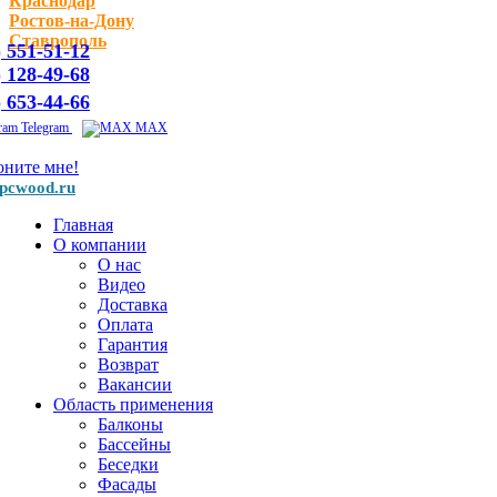
Краснодар
Ростов-на-Дону
Ставрополь
) 551-51-12
) 128-49-68
) 653-44-66
Telegram
MAX
оните мне!
pcwood.ru
Главная
О компании
О нас
Видео
Доставка
Оплата
Гарантия
Возврат
Вакансии
Область применения
Балконы
Бассейны
Беседки
Фасады