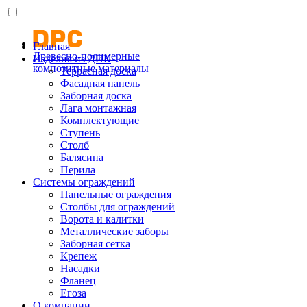
Главная
Древесно-полимерные
Изделия из ДПК
композитные материалы
Террасная доска
Фасадная панель
Заборная доска
Лага монтажная
Комплектующие
Ступень
Столб
Балясина
Перила
Системы ограждений
Панельные ограждения
Столбы для ограждений
Ворота и калитки
Металлические заборы
Заборная сетка
Крепеж
Насадки
Фланец
Егоза
О компании