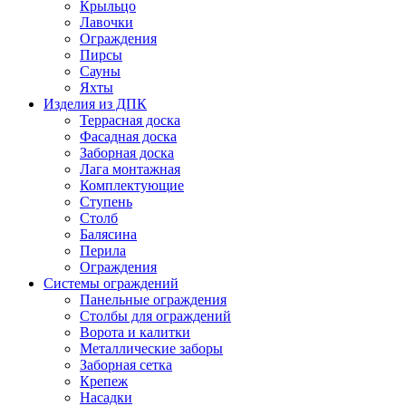
Крыльцо
Лавочки
Ограждения
Пирсы
Сауны
Яхты
Изделия из ДПК
Террасная доска
Фасадная доска
Заборная доска
Лага монтажная
Комплектующие
Ступень
Столб
Балясина
Перила
Ограждения
Системы ограждений
Панельные ограждения
Столбы для ограждений
Ворота и калитки
Металлические заборы
Заборная сетка
Крепеж
Насадки