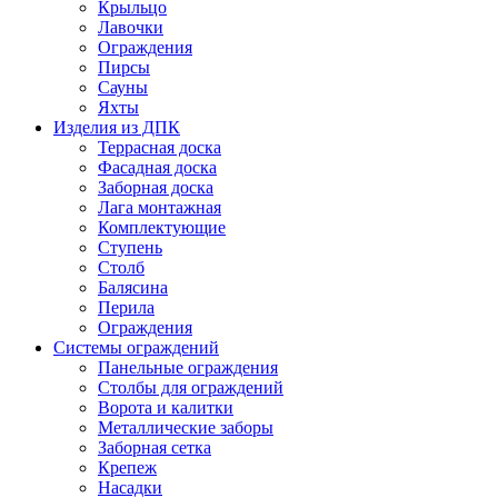
Крыльцо
Лавочки
Ограждения
Пирсы
Сауны
Яхты
Изделия из ДПК
Террасная доска
Фасадная доска
Заборная доска
Лага монтажная
Комплектующие
Ступень
Столб
Балясина
Перила
Ограждения
Системы ограждений
Панельные ограждения
Столбы для ограждений
Ворота и калитки
Металлические заборы
Заборная сетка
Крепеж
Насадки