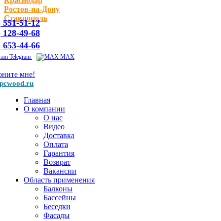
Краснодар
Ростов-на-Дону
Ставрополь
) 551-51-12
) 128-49-68
) 653-44-66
Telegram
MAX
оните мне!
pcwood.ru
Главная
О компании
О нас
Видео
Доставка
Оплата
Гарантия
Возврат
Вакансии
Область применения
Балконы
Бассейны
Беседки
Фасады