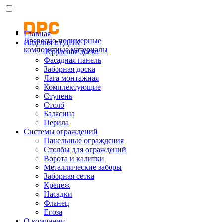
Главная
Древесно-полимерные
Изделия из ДПК
композитные материалы
Террасная доска
Фасадная панель
Заборная доска
Лага монтажная
Комплектующие
Ступень
Столб
Балясина
Перила
Системы ограждений
Панельные ограждения
Столбы для ограждений
Ворота и калитки
Металлические заборы
Заборная сетка
Крепеж
Насадки
Фланец
Егоза
О компании