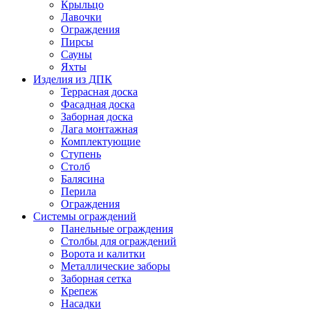
Крыльцо
Лавочки
Ограждения
Пирсы
Сауны
Яхты
Изделия из ДПК
Террасная доска
Фасадная доска
Заборная доска
Лага монтажная
Комплектующие
Ступень
Столб
Балясина
Перила
Ограждения
Системы ограждений
Панельные ограждения
Столбы для ограждений
Ворота и калитки
Металлические заборы
Заборная сетка
Крепеж
Насадки