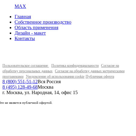
MAX
Главная
Собственное производство
Область применения
Дизайн - макет
Контакты
Пользовательское соглашение
Политика конфиденциальности
Согласие на
обработку персональных данных
Согласие на обработку данных метрическими
программами
Уведомление об использовании cookie
Публичная оферта
8 (800) 551-51-12
Вся Россия
8 (495) 128-49-68
Москва
г. Москва, ул. Народная, 14, офис 15
те не является публичной офертой.