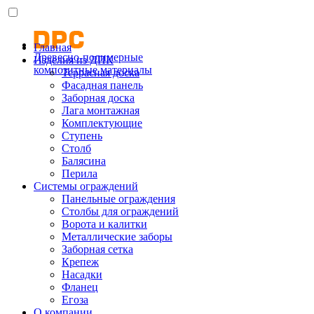
Главная
Древесно-полимерные
Изделия из ДПК
композитные материалы
Террасная доска
Фасадная панель
Заборная доска
Лага монтажная
Комплектующие
Ступень
Столб
Балясина
Перила
Системы ограждений
Панельные ограждения
Столбы для ограждений
Ворота и калитки
Металлические заборы
Заборная сетка
Крепеж
Насадки
Фланец
Егоза
О компании