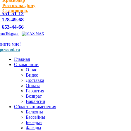
Краснодар
Ростов-на-Дону
Ставрополь
) 551-51-12
) 128-49-68
) 653-44-66
Telegram
MAX
оните мне!
pcwood.ru
Главная
О компании
О нас
Видео
Доставка
Оплата
Гарантия
Возврат
Вакансии
Область применения
Балконы
Бассейны
Беседки
Фасады