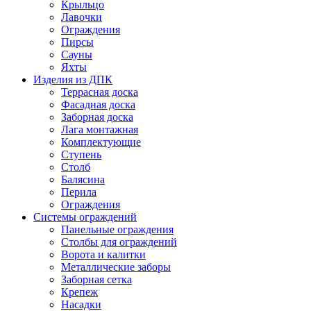
Крыльцо
Лавочки
Ограждения
Пирсы
Сауны
Яхты
Изделия из ДПК
Террасная доска
Фасадная доска
Заборная доска
Лага монтажная
Комплектующие
Ступень
Столб
Балясина
Перила
Ограждения
Системы ограждений
Панельные ограждения
Столбы для ограждений
Ворота и калитки
Металлические заборы
Заборная сетка
Крепеж
Насадки