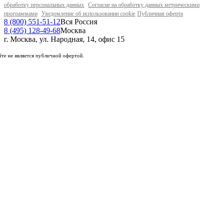
обработку персональных данных
Согласие на обработку данных метрическими
программами
Уведомление об использовании cookie
Публичная оферта
8 (800) 551-51-12
Вся Россия
8 (495) 128-49-68
Москва
г. Москва, ул. Народная, 14, офис 15
те не является публичной офертой.