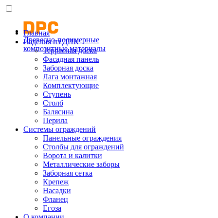
Главная
Древесно-полимерные
Изделия из ДПК
композитные материалы
Террасная доска
Фасадная панель
Заборная доска
Лага монтажная
Комплектующие
Ступень
Столб
Балясина
Перила
Системы ограждений
Панельные ограждения
Столбы для ограждений
Ворота и калитки
Металлические заборы
Заборная сетка
Крепеж
Насадки
Фланец
Егоза
О компании