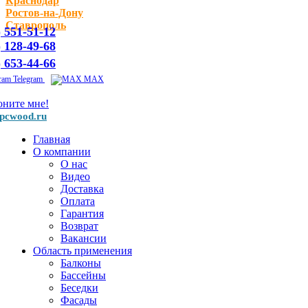
Краснодар
Ростов-на-Дону
Ставрополь
) 551-51-12
) 128-49-68
) 653-44-66
Telegram
MAX
оните мне!
pcwood.ru
Главная
О компании
О нас
Видео
Доставка
Оплата
Гарантия
Возврат
Вакансии
Область применения
Балконы
Бассейны
Беседки
Фасады