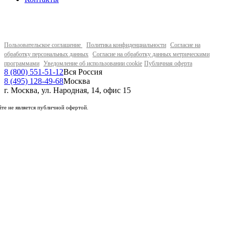
Пользовательское соглашение
Политика конфиденциальности
Согласие на
обработку персональных данных
Согласие на обработку данных метрическими
программами
Уведомление об использовании cookie
Публичная оферта
8 (800) 551-51-12
Вся Россия
8 (495) 128-49-68
Москва
г. Москва, ул. Народная, 14, офис 15
те не является публичной офертой.