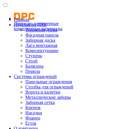
Главная
Древесно-полимерные
Изделия из ДПК
композитные материалы
Террасная доска
Фасадная панель
Заборная доска
Лага монтажная
Комплектующие
Ступень
Столб
Балясина
Перила
Системы ограждений
Панельные ограждения
Столбы для ограждений
Ворота и калитки
Металлические заборы
Заборная сетка
Крепеж
Насадки
Фланец
Егоза
О компании