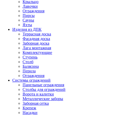
Крыльцо
Лавочки
Ограждения
Пирсы
Сауны
Яхты
Изделия из ДПК
Террасная доска
Фасадная доска
Заборная доска
Лага монтажная
Комплектующие
Ступень
Столб
Балясина
Перила
Ограждения
Системы ограждений
Панельные ограждения
Столбы для ограждений
Ворота и калитки
Металлические заборы
Заборная сетка
Крепеж
Насадки