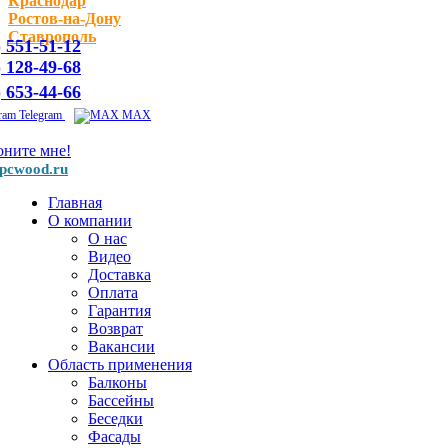
Краснодар
Ростов-на-Дону
Ставрополь
) 551-51-12
) 128-49-68
) 653-44-66
Telegram
MAX
оните мне!
pcwood.ru
Главная
О компании
О нас
Видео
Доставка
Оплата
Гарантия
Возврат
Вакансии
Область применения
Балконы
Бассейны
Беседки
Фасады