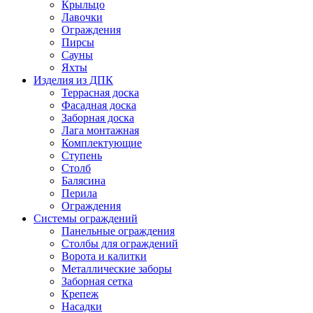
Крыльцо
Лавочки
Ограждения
Пирсы
Сауны
Яхты
Изделия из ДПК
Террасная доска
Фасадная доска
Заборная доска
Лага монтажная
Комплектующие
Ступень
Столб
Балясина
Перила
Ограждения
Системы ограждений
Панельные ограждения
Столбы для ограждений
Ворота и калитки
Металлические заборы
Заборная сетка
Крепеж
Насадки