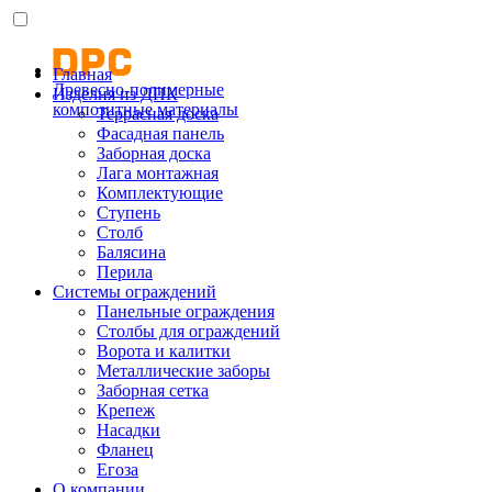
Главная
Древесно-полимерные
Изделия из ДПК
композитные материалы
Террасная доска
Фасадная панель
Заборная доска
Лага монтажная
Комплектующие
Ступень
Столб
Балясина
Перила
Системы ограждений
Панельные ограждения
Столбы для ограждений
Ворота и калитки
Металлические заборы
Заборная сетка
Крепеж
Насадки
Фланец
Егоза
О компании