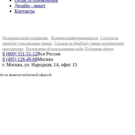
Область применения
Дизайн - макет
Контакты
Пользовательское соглашение
Политика конфиденциальности
Согласие на
обработку персональных данных
Согласие на обработку данных метрическими
программами
Уведомление об использовании cookie
Публичная оферта
8 (800) 551-51-12
Вся Россия
8 (495) 128-49-68
Москва
г. Москва, ул. Народная, 14, офис 15
те не является публичной офертой.