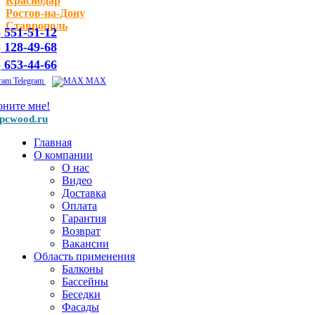
Краснодар
Ростов-на-Дону
Ставрополь
) 551-51-12
) 128-49-68
) 653-44-66
Telegram
MAX
оните мне!
pcwood.ru
Главная
О компании
О нас
Видео
Доставка
Оплата
Гарантия
Возврат
Вакансии
Область применения
Балконы
Бассейны
Беседки
Фасады