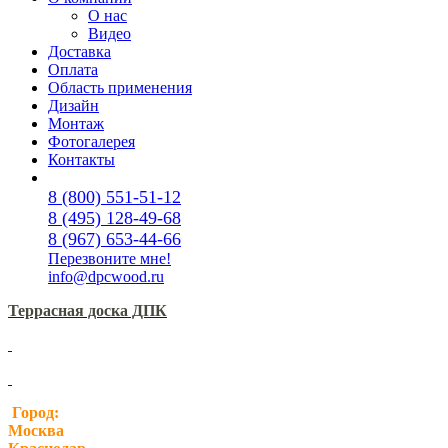
О нас
Видео
Доставка
Оплата
Область применения
Дизайн
Монтаж
Фотогалерея
Контакты
8 (800) 551-51-12
8 (495) 128-49-68
8 (967) 653-44-66
Перезвоните мне!
info@dpcwood.ru
Террасная доска ДПК
Город:
Москва