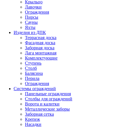
Крыльцо
Лавочки
Ограждения
Пирсы
Сауны
Яхты
Изделия из ДПК
Террасная доска
Фасадная доска
Заборная доска
Лага монтажная
Комплектующие
Ступень
Столб
Балясина
Перила
Ограждения
Системы ограждений
Панельные ограждения
Столбы для ограждений
Ворота и калитки
Металлические заборы
Заборная сетка
Крепеж
Насадки