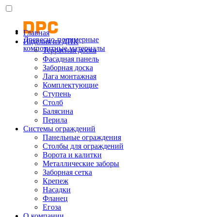
Главная
Древесно-полимерные
Изделия из ДПК
композитные материалы
Террасная доска
Фасадная панель
Заборная доска
Лага монтажная
Комплектующие
Ступень
Столб
Балясина
Перила
Системы ограждений
Панельные ограждения
Столбы для ограждений
Ворота и калитки
Металлические заборы
Заборная сетка
Крепеж
Насадки
Фланец
Егоза
О компании